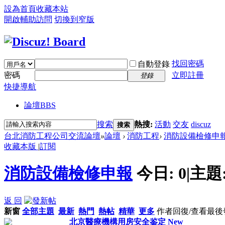
設為首頁
收藏本站
開啟輔助訪問
切換到窄版
找回密碼
自動登錄
密碼
立即註冊
登錄
快捷導航
論壇
BBS
搜索
熱搜:
活動
交友
discuz
搜索
台北消防工程公司交流論壇
»
論壇
›
消防工程
›
消防設備檢修申
收藏本版
|
訂閱
消防設備檢修申報
今日:
0
|
主題
返 回
新窗
全部主題
最新
熱門
熱帖
精華
更多
作者
回復/查看
最後
北京醫療機構用房安全鉴定
New