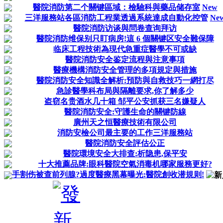
醫院消防第二个關键區域：檢驗科與藥品储存室
New
三洋服務站各區消防工程業透過系統達成自動化控管
Ne
醫院消防访谈與問卷查询拜访
醫院消防维保别只盯病房!這 6 個關键区安全難保障
临床工程技術為現代急重症醫學不可或缺
醫院消防安全鉴定流程與注意事項
醫療機構消防安全管理的多項規定與措施
醫院消防安全知識全解析:預防與自救技巧一網打尽
急診醫學科布局與隔離要求,你了解多少
盗窃名贵酒水几十箱 邹平公安抓获三名嫌疑人
醫院消防安全:守護生命的關键防線
廣州天之恒醫療技術有限公司
消防安檢公司最主要的工作三洋服務站
醫院消防安全評估公正
醫院環境安全大排查:析隐患,保平安
十大推薦品牌:眼科醫院空氣消毒机哪家服務更好?
手割伤被查前列腺?過度醫療黑幕曝光:醫院創收潜規则!